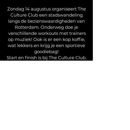
Zondag 14 augustus organiseert The
Culture Club een stadswandeling
langs de bezienswaardigheden van
Rotterdam. Onderweg doe je
verschillende workouts met trainers
op muziek! Ook is er een kop koffie,
wat lekkers en krijg je een sportieve
goodiebag!
Start en finish is bij The Culture Club.
We zien je zondag! Tot dan. Schrijf je
in via de onderstaande link:
Спортивна міська прогулянка
Роттердамом!
У неділю, 14 серпня, The Culture
Club організовує спортивну
прогулянку визначними місцями
Роттердама.