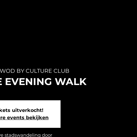
WOD BY CULTURE CLUB
THE EVENING WALK
kets uitverkocht!
re events bekijken
ve stadswandeling door