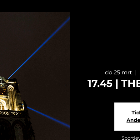
do 25 mrt
  |  
17.45 | 
Tic
Ande
Sportie