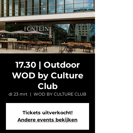
17.30 | Outdoor
WOD by Culture
Club
di 23 mrt
  |  
WOD BY CULTURE CLUB
Tickets uitverkocht!
Andere events bekijken