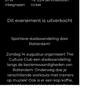
BTW
+€ 0,24 servicekosten
inbegrepen
ticket
Dit evenement is uitverkocht
Sportieve stadswandeling door
Rotterdam!
Zondag 14 augustus organiseert The
Culture Club een stadswandeling
langs de bezienswaardigheden van
Rotterdam. Onderweg doe je
verschillende workouts met trainers
op muziek! Ook is er een kop koffie,
wat lekkers en krijg je een sportieve
goodiebag!
Start en finish is bij The Culture Club.
We zien je zondag! Tot dan. Schrijf je