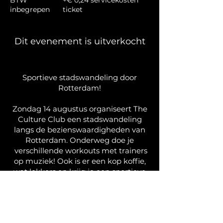
BTW
+€ 0,24 servicekosten
inbegrepen
ticket
Dit evenement is uitverkocht
Sportieve stadswandeling door
Rotterdam!
Zondag 14 augustus organiseert The
Culture Club een stadswandeling
langs de bezienswaardigheden van
Rotterdam. Onderweg doe je
verschillende workouts met trainers
op muziek! Ook is er een kop koffie,
wat lekkers en krijg je een sportieve
goodiebag!
Start en finish is bij The Culture Club.
We zien je zondag! Tot dan. Schrijf je