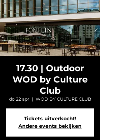
17.30 | Outdoor
WOD by Culture
Club
do 22 apr
  |  
WOD BY CULTURE CLUB
Tickets uitverkocht!
Andere events bekijken