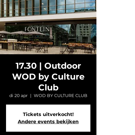
17.30 | Outdoor
WOD by Culture
Club
di 20 apr
  |  
WOD BY CULTURE CLUB
Tickets uitverkocht!
Andere events bekijken