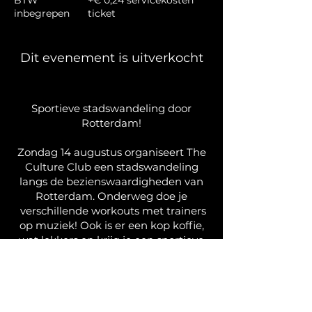
BTW
+€ 0,24 servicekosten
inbegrepen
ticket
Dit evenement is uitverkocht
Sportieve stadswandeling door
Rotterdam!
Zondag 14 augustus organiseert The
Culture Club een stadswandeling
langs de bezienswaardigheden van
Rotterdam. Onderweg doe je
verschillende workouts met trainers
op muziek! Ook is er een kop koffie,
wat lekkers en krijg je een sportieve
goodiebag!
Start en finish is bij The Culture Club.
We zien je zondag! Tot dan. Schrijf je