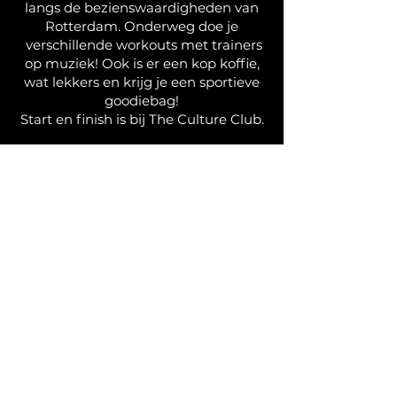
langs de bezienswaardigheden van
Rotterdam. Onderweg doe je
verschillende workouts met trainers
op muziek! Ook is er een kop koffie,
wat lekkers en krijg je een sportieve
goodiebag!
Start en finish is bij The Culture Club.
We zien je zondag! Tot dan. Schrijf je
in via de onderstaande link:
Спортивна міська прогулянка
Роттердамом!
У неділю, 14 серпня, The Culture
Club організовує спортивну
прогулянку визначними місцями
Роттердама.
Прогулянка складається з низки
тренувань з різними тренерами під
музику!