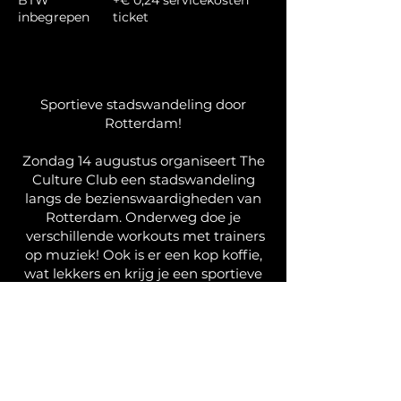
BTW
+€ 0,24 servicekosten
inbegrepen
ticket
Sportieve stadswandeling door
Rotterdam!
Zondag 14 augustus organiseert The
Culture Club een stadswandeling
langs de bezienswaardigheden van
Rotterdam. Onderweg doe je
verschillende workouts met trainers
op muziek! Ook is er een kop koffie,
wat lekkers en krijg je een sportieve
goodiebag!
Start en finish is bij The Culture Club.
We zien je zondag! Tot dan. Schrijf je
in via de onderstaande link: