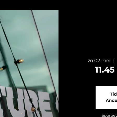
zo 02 mei
  |  
11.4
Tic
Ande
Sportie