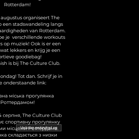
Rotterdam!
 augustus organiseert The
b een stadswandeling langs
aardigheden van Rotterdam.
 je verschillende workouts
s op muziek! Ook is er een
 wat lekkers en krijg je een
ortieve goodiebag!
nish is bij The Culture Club.
ondag! Tot dan. Schrijf je in
de onderstaande link:
на міська прогулянка
Роттердамом!
4 серпня, The Culture Club
ує спортивну прогулянку
ми місцями Роттердама.
Verkoop geëindigd op
ка складається з низки