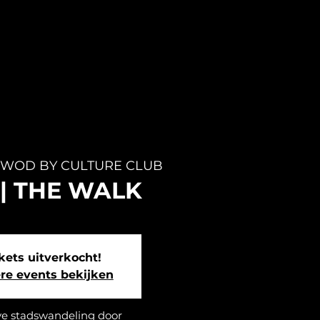
WOD BY CULTURE CLUB
5 | THE WALK
kets uitverkocht!
re events bekijken
ve stadswandeling door