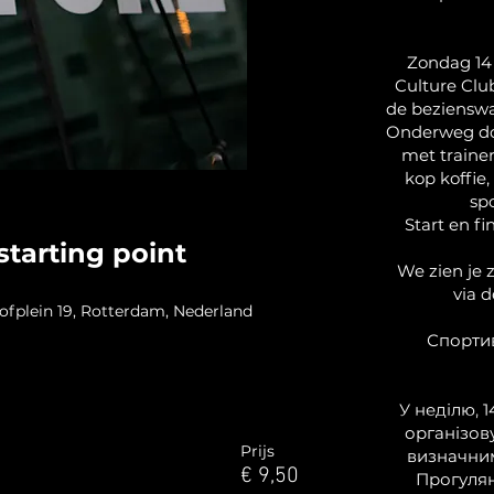
Zondag 14
Culture Clu
de beziensw
Onderweg doe
met trainer
kop koffie,
sp
Start en fi
starting point
We zien je z
via 
lein 19, Rotterdam, Nederland
Спортив
У неділю, 1
організов
Prijs
визначни
€ 9,50
Прогулян