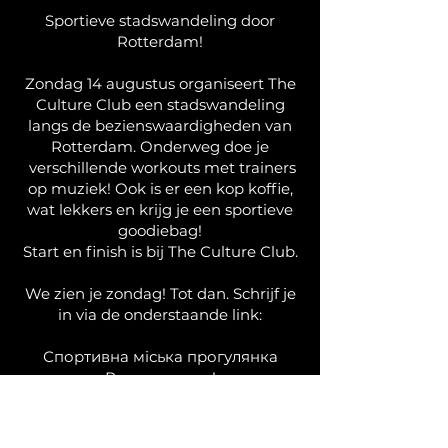
Sportieve stadswandeling door
Rotterdam!
Zondag 14 augustus organiseert The
Culture Club een stadswandeling
langs de bezienswaardigheden van
Rotterdam. Onderweg doe je
verschillende workouts met trainers
op muziek! Ook is er een kop koffie,
wat lekkers en krijg je een sportieve
goodiebag!
Start en finish is bij The Culture Club.
We zien je zondag! Tot dan. Schrijf je
in via de onderstaande link:
Спортивна міська прогулянка
Роттердамом!
У неділю, 14 серпня, The Culture
Club організовує спортивну