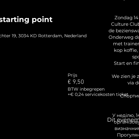
Zondag 14
starting point
Culture Clu
de beziensw
hter 19, 3034 KD Rotterdam, Nederland
Onderweg doe
met trainer
kop koffie,
sp
Start en fi
Prijs
We zien je z
€ 9,50
via 
BTW inbegrepen
+€ 0,24 servicekosten ticket
Спортив
У неділю, 1
Dit evenem
організов
визначни
Прогулян