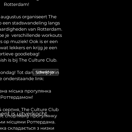
Rotterdam!
 augustus organiseert The
b een stadswandeling langs
aardigheden van Rotterdam.
 je verschillende workouts
s op muziek! Ook is er een
 wat lekkers en krijg je een
ortieve goodiebag!
nish is bij The Culture Club.
ondag! Tot dan. Schrijf je in
Uitverkocht
de onderstaande link:
на міська прогулянка
Роттердамом!
4 серпня, The Culture Club
ent is uitverkocht
ує спортивну прогулянку
ми місцями Роттердама.
ка складається з низки