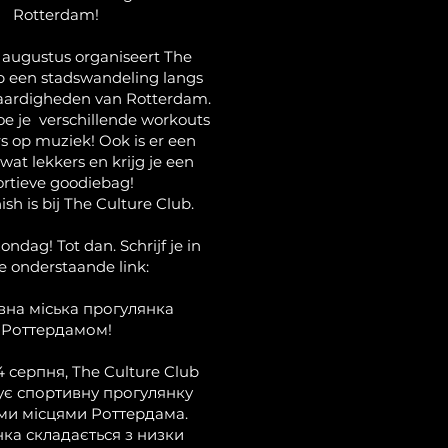
Rotterdam!
 augustus organiseert The
b een stadswandeling langs
aardigheden van Rotterdam.
 je verschillende workouts
s op muziek! Ook is er een
 wat lekkers en krijg je een
ortieve goodiebag!
nish is bij The Culture Club.
ondag! Tot dan. Schrijf je in
de onderstaande link:
на міська прогулянка
Роттердамом!
4 серпня, The Culture Club
ує спортивну прогулянку
ми місцями Роттердама.
ка складається з низки