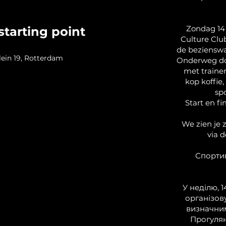
Zondag 14
starting point
Culture Clu
de beziensw
ein 19, Rotterdam
Onderweg doe
met trainer
kop koffie,
sp
Start en fi
We zien je z
via 
Спортив
У неділю, 1
організов
визначни
Прогулян