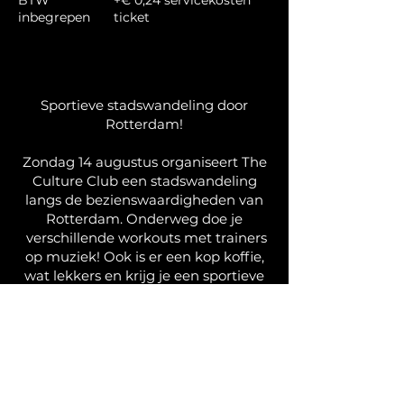
BTW
+€ 0,24 servicekosten
inbegrepen
ticket
Sportieve stadswandeling door
Rotterdam!
Zondag 14 augustus organiseert The
Culture Club een stadswandeling
langs de bezienswaardigheden van
Rotterdam. Onderweg doe je
verschillende workouts met trainers
op muziek! Ook is er een kop koffie,
wat lekkers en krijg je een sportieve
goodiebag!
Start en finish is bij The Culture Club.
We zien je zondag! Tot dan. Schrijf je
in via de onderstaande link: