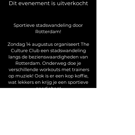
Dit evenement is uitverkocht
Sportieve stadswandeling door
Rotterdam!
Zondag 14 augustus organiseert The
Culture Club een stadswandeling
langs de bezienswaardigheden van
Rotterdam. Onderweg doe je
verschillende workouts met trainers
op muziek! Ook is er een kop koffie,
wat lekkers en krijg je een sportieve
goodiebag!
Start en finish is bij The Culture Club.
We zien je zondag! Tot dan. Schrijf je
in via de onderstaande link:
Спортивна міська прогулянка
Роттердамом!