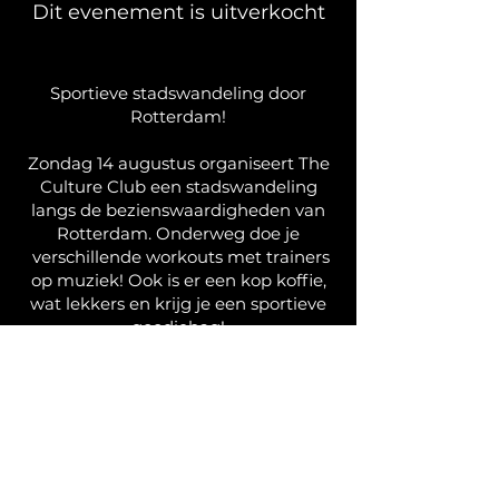
Dit evenement is uitverkocht
Sportieve stadswandeling door
Rotterdam!
Zondag 14 augustus organiseert The
Culture Club een stadswandeling
langs de bezienswaardigheden van
Rotterdam. Onderweg doe je
verschillende workouts met trainers
op muziek! Ook is er een kop koffie,
wat lekkers en krijg je een sportieve
goodiebag!
Start en finish is bij The Culture Club.
We zien je zondag! Tot dan. Schrijf je
in via de onderstaande link:
Спортивна міська прогулянка
Роттердамом!