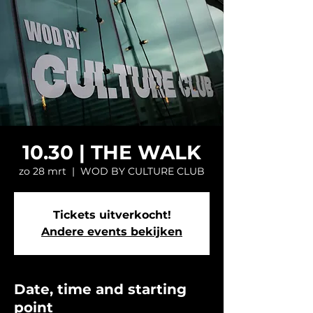
10.30 | THE WALK
zo 28 mrt
  |  
WOD BY CULTURE CLUB
Tickets uitverkocht!
Andere events bekijken
Date, time and starting
point