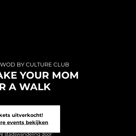
 
WOD BY CULTURE CLUB
 TAKE YOUR MOM
R A WALK
kets uitverkocht!
re events bekijken
ve stadswandeling door