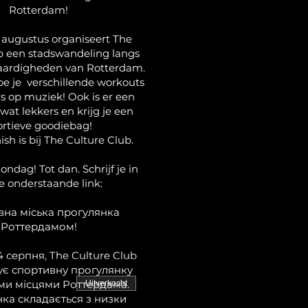
Rotterdam!
 augustus organiseert The
b een stadswandeling langs
aardigheden van Rotterdam.
 je verschillende workouts
s op muziek! Ook is er een
 wat lekkers en krijg je een
ortieve goodiebag!
nish is bij The Culture Club.
ondag! Tot dan. Schrijf je in
de onderstaande link:
на міська прогулянка
Роттердамом!
4 серпня, The Culture Club
ує спортивну прогулянку
ми місцями Роттердама.
Uitverkocht
ка складається з низки