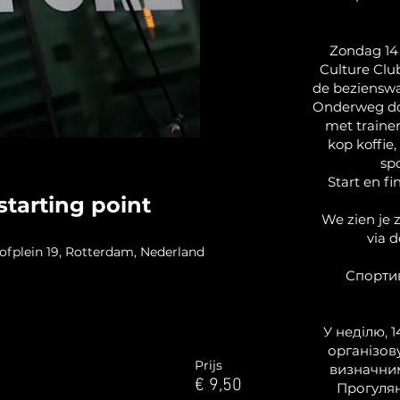
Zondag 14
Culture Clu
de beziensw
Onderweg doe
met trainer
kop koffie,
sp
Start en fi
starting point
We zien je z
via 
lein 19, Rotterdam, Nederland
Спортив
У неділю, 1
організов
Prijs
визначни
€ 9,50
Прогулян