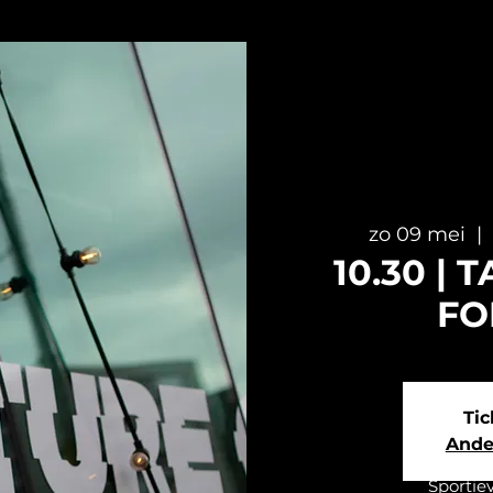
zo 09 mei
  | 
10.30 |
FO
Tic
Ande
Sportie