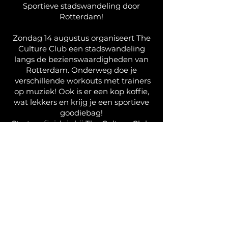
Sportieve stadswandeling door
Rotterdam!
Zondag 14 augustus organiseert The
Culture Club een stadswandeling
langs de bezienswaardigheden van
Rotterdam. Onderweg doe je
verschillende workouts met trainers
op muziek! Ook is er een kop koffie,
wat lekkers en krijg je een sportieve
goodiebag!
Start en finish is bij The Culture Club.
We zien je zondag! Tot dan. Schrijf je
in via de onderstaande link:
Спортивна міська прогулянка
Роттердамом!
У неділю, 14 серпня, The Culture
Club організовує спортивну