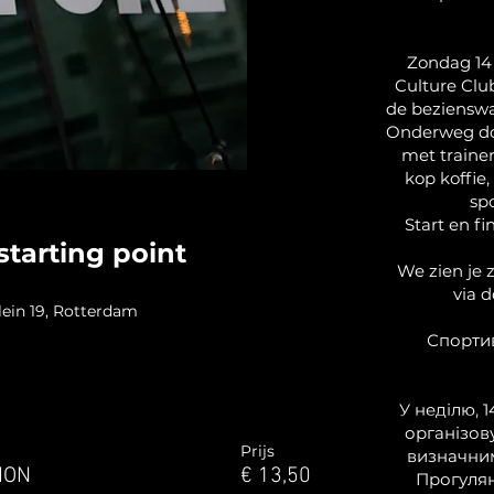
Zondag 14
Culture Clu
de beziensw
Onderweg doe
met trainer
kop koffie,
sp
Start en fi
starting point
We zien je z
via 
ein 19, Rotterdam
Спортив
У неділю, 1
організов
Prijs
визначни
ION
€ 13,50
Прогулян