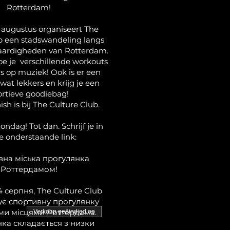
Rotterdam!
 augustus organiseert The
b een stadswandeling langs
aardigheden van Rotterdam.
 je verschillende workouts
s op muziek! Ook is er een
 wat lekkers en krijg je een
ortieve goodiebag!
nish is bij The Culture Club.
ondag! Tot dan. Schrijf je in
de onderstaande link:
на міська прогулянка
Роттердамом!
4 серпня, The Culture Club
ує спортивну прогулянку
ми місцями Роттердама.
Verkoop geëindigd op
ка складається з низки