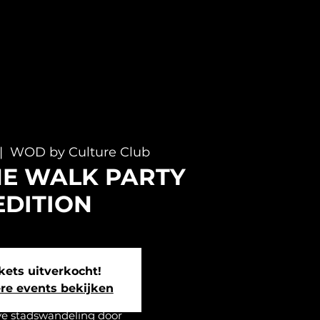
|  
WOD by Culture Club
 THE WALK PARTY
EDITION
kets uitverkocht!
re events bekijken
ve stadswandeling door