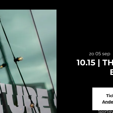
zo 05 sep
  
10.15 |
Tic
Ande
Sportie