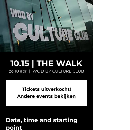
10.15 | THE WALK
zo 18 apr
  |  
WOD BY CULTURE CLUB
Tickets uitverkocht!
Andere events bekijken
Date, time and starting
point