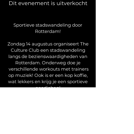
Dit evenement is uitverkocht
Sportieve stadswandeling door
Rotterdam!
Zondag 14 augustus organiseert The
Culture Club een stadswandeling
langs de bezienswaardigheden van
Rotterdam. Onderweg doe je
verschillende workouts met trainers
op muziek! Ook is er een kop koffie,
wat lekkers en krijg je een sportieve
goodiebag!
Start en finish is bij The Culture Club.
We zien je zondag! Tot dan. Schrijf je
in via de onderstaande link:
Спортивна міська прогулянка
Роттердамом!