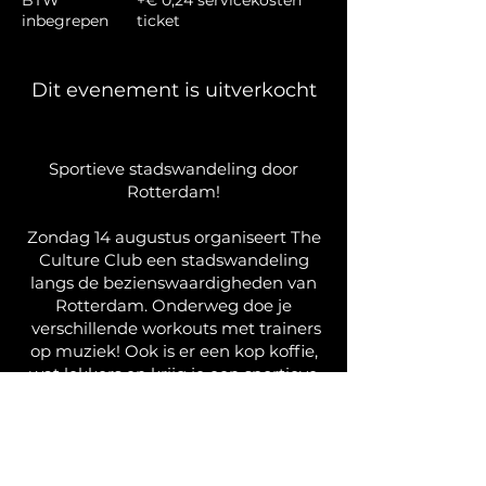
BTW
+€ 0,24 servicekosten
inbegrepen
ticket
Dit evenement is uitverkocht
Sportieve stadswandeling door
Rotterdam!
Zondag 14 augustus organiseert The
Culture Club een stadswandeling
langs de bezienswaardigheden van
Rotterdam. Onderweg doe je
verschillende workouts met trainers
op muziek! Ook is er een kop koffie,
wat lekkers en krijg je een sportieve
goodiebag!
Start en finish is bij The Culture Club.
We zien je zondag! Tot dan. Schrijf je