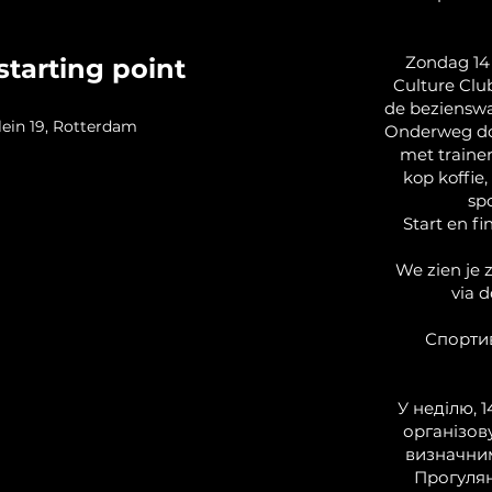
Zondag 14
starting point
Culture Clu
de beziensw
ein 19, Rotterdam
Onderweg doe
met trainer
kop koffie,
sp
Start en fi
We zien je z
via 
Спортив
У неділю, 1
організов
визначни
Прогулян