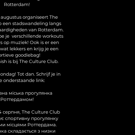
Rotterdam!
 augustus organiseert The
b een stadswandeling langs
aardigheden van Rotterdam.
 je verschillende workouts
s op muziek! Ook is er een
 wat lekkers en krijg je een
ortieve goodiebag!
nish is bij The Culture Club.
ondag! Tot dan. Schrijf je in
de onderstaande link:
на міська прогулянка
Роттердамом!
4 серпня, The Culture Club
ує спортивну прогулянку
ми місцями Роттердама.
ка складається з низки