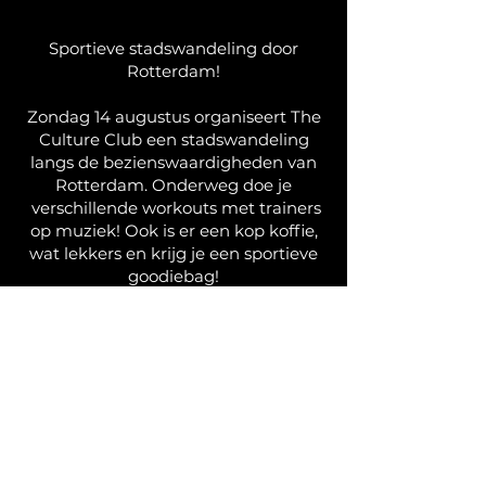
Sportieve stadswandeling door
Rotterdam!
Zondag 14 augustus organiseert The
Culture Club een stadswandeling
langs de bezienswaardigheden van
Rotterdam. Onderweg doe je
verschillende workouts met trainers
op muziek! Ook is er een kop koffie,
wat lekkers en krijg je een sportieve
goodiebag!
Start en finish is bij The Culture Club.
We zien je zondag! Tot dan. Schrijf je
in via de onderstaande link:
Спортивна міська прогулянка
Роттердамом!
У неділю, 14 серпня, The Culture