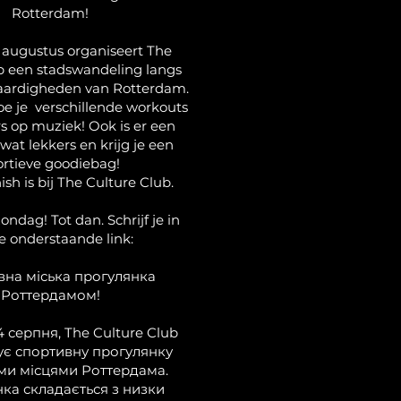
Rotterdam!
 augustus organiseert The
b een stadswandeling langs
aardigheden van Rotterdam.
 je verschillende workouts
s op muziek! Ook is er een
 wat lekkers en krijg je een
ortieve goodiebag!
nish is bij The Culture Club.
ondag! Tot dan. Schrijf je in
de onderstaande link:
на міська прогулянка
Роттердамом!
4 серпня, The Culture Club
ує спортивну прогулянку
ми місцями Роттердама.
ка складається з низки