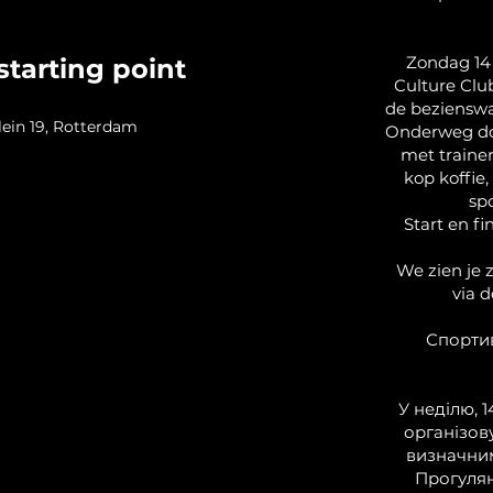
Zondag 14
starting point
Culture Clu
de beziensw
ein 19, Rotterdam
Onderweg doe
met trainer
kop koffie,
sp
Start en fi
We zien je z
via 
Спортив
У неділю, 1
організов
визначни
Прогулян