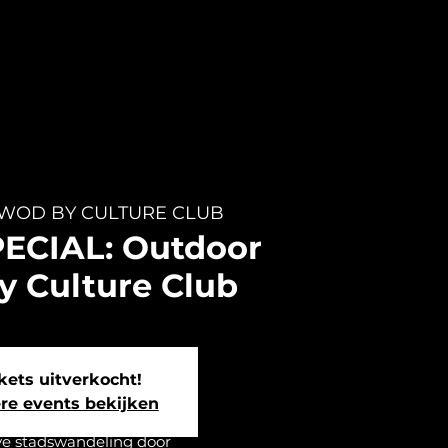
WOD BY CULTURE CLUB
SPECIAL: Outdoor
 Culture Club
kets uitverkocht!
re events bekijken
ve stadswandeling door