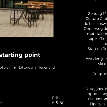
Zondag 14
Culture Clu
de beziensw
Onderweg doe
met trainer
kop koffie,
sp
Start en fi
starting point
We zien je z
via 
lein 19, Rotterdam, Nederland
Спортив
У неділю, 1
організов
Prijs
визначни
e
€ 9,50
Прогулян