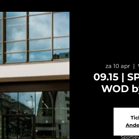
za 10 apr
  |  
09.15 | 
WOD by
Tic
Ande
Sportie