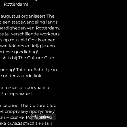
Rotterdam!
 augustus organiseert The
b een stadswandeling langs
aardigheden van Rotterdam.
 je verschillende workouts
s op muziek! Ook is er een
 wat lekkers en krijg je een
ortieve goodiebag!
nish is bij The Culture Club.
ondag! Tot dan. Schrijf je in
de onderstaande link:
на міська прогулянка
Роттердамом!
4 серпня, The Culture Club
ує спортивну прогулянку
ми місцями Роттердама.
Uitverkocht
ка складається з низки